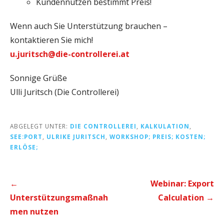
Kundennutzen bestimmt Preis!
Wenn auch Sie Unterstützung brauchen –
kontaktieren Sie mich!
u.juritsch@die-controllerei.at
Sonnige Grüße
Ulli Juritsch (Die Controllerei)
ABGELEGT UNTER:
DIE CONTROLLEREI
,
KALKULATION
,
SEE:PORT
,
ULRIKE JURITSCH
,
WORKSHOP; PREIS; KOSTEN;
ERLÖSE;
Beitrags-
←
Webinar: Export
Navigation
Unterstützungsmaßnah
Calculation →
men nutzen