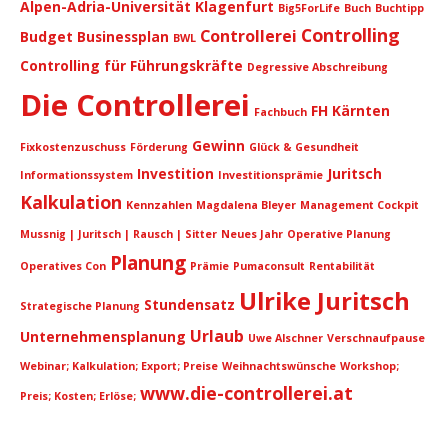
Alpen-Adria-Universität Klagenfurt
Big5ForLife
Buch
Buchtipp
Controlling
Controllerei
Budget
Businessplan
BWL
Controlling für Führungskräfte
Degressive Abschreibung
Die Controllerei
FH Kärnten
Fachbuch
Gewinn
Fixkostenzuschuss
Förderung
Glück & Gesundheit
Investition
Juritsch
Informationssystem
Investitionsprämie
Kalkulation
Kennzahlen
Magdalena Bleyer
Management Cockpit
Mussnig | Juritsch | Rausch | Sitter
Neues Jahr
Operative Planung
Planung
Operatives Con
Prämie
Pumaconsult
Rentabilität
Ulrike Juritsch
Stundensatz
Strategische Planung
Urlaub
Unternehmensplanung
Uwe Alschner
Verschnaufpause
Webinar; Kalkulation; Export; Preise
Weihnachtswünsche
Workshop;
www.die-controllerei.at
Preis; Kosten; Erlöse;