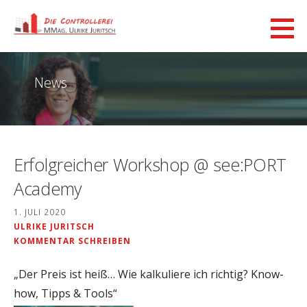
Zum
Inhalt
Die Controllerei - MMag. Ulrike
springen
ULRIKE JURITSCH - IHRE ANSPRECHPARTNERIN IN SACHEN: CASH, GEWINN & STRATEGIE
Juritsch
News
Erfolgreicher Workshop @ see:PORT
Academy
1. JULI 2020
ULRIKE JURITSCH
KOMMENTAR SCHREIBEN
„Der Preis ist heiß… Wie kalkuliere ich richtig? Know-
how, Tipps & Tools“