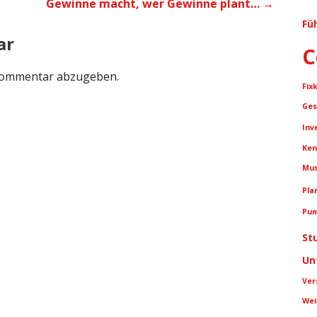
Gewinne macht, wer Gewinne plant… →
Fü
ar
C
Kommentar abzugeben.
Fix
Ges
Inv
Ken
Mus
Pla
Pum
St
Un
Ver
Wei