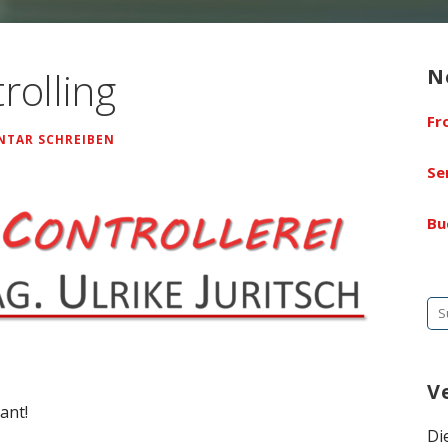
rolling
N
Fr
TAR SCHREIBEN
Se
Bu
Su
na
V
ant!
Di