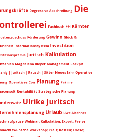
Die
hrungskräfte
Degressive Abschreibung
ontrollerei
FH Kärnten
Fachbuch
Gewinn
kostenzuschuss
Förderung
Glück &
Investition
undheit
Informationssystem
Kalkulation
Juritsch
estitionsprämie
nzahlen
Magdalena Bleyer
Management Cockpit
snig | Juritsch | Rausch | Sitter
Neues Jahr
Operative
Planung
nung
Operatives Con
Prämie
aconsult
Rentabilität
Strategische Planung
Ulrike Juritsch
undensatz
Urlaub
ternehmensplanung
Uwe Alschner
schnaufpause
Webinar; Kalkulation; Export; Preise
hnachtswünsche
Workshop; Preis; Kosten; Erlöse;