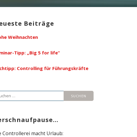
eueste Beiträge
ohe Weihnachten
minar-Tipp: „Big 5 for life“
chtipp: Controlling für Führungskräfte
che
ch:
erschnaufpause…
e Controllerei macht Urlaub: