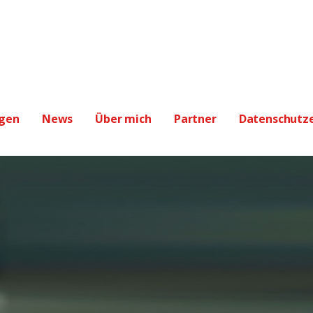
- MMag. Ulrike Juritsch
 IN SACHEN: CASH, GEWINN & STRATEGIE
ngen
News
Über mich
Partner
Datenschutz