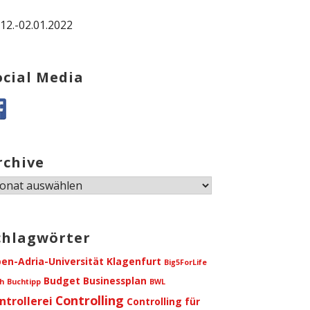
.12.-02.01.2022
ocial Media
rchive
chive
chlagwörter
pen-Adria-Universität Klagenfurt
Big5ForLife
Budget
Businessplan
h
Buchtipp
BWL
Controlling
ntrollerei
Controlling für