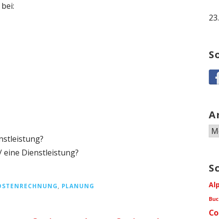
bei:
23
S
A
Ar
nstleistung?
/ eine Dienstleistung?
S
Al
OSTENRECHNUNG
,
PLANUNG
Buc
Co