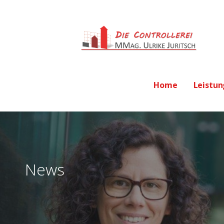
Zum
Inhalt
springen
Die Controllerei 
ULRIKE JURITSCH - IHRE ANSPRECHPARTNERIN
Home
Leistu
News